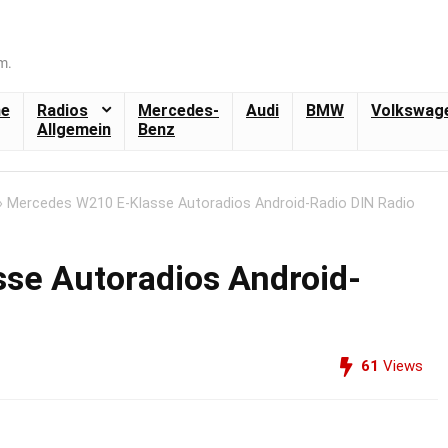
me
Radios
Mercedes-
Audi
BMW
Volkswag
Allgemein
Benz
»
Mercedes W210 E-Klasse Autoradios Android-Radio DIN Radio
se Autoradios Android-
61
Views