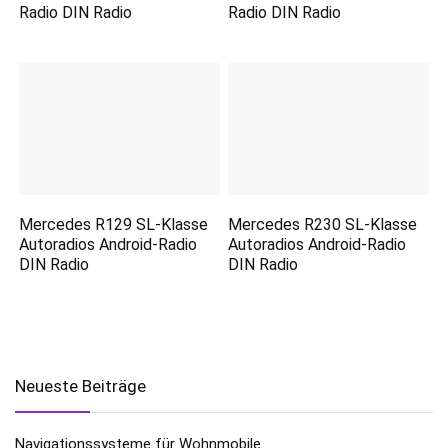
Radio DIN Radio
Radio DIN Radio
Musikant es gemeint hat
Mercedes R129 SL-Klasse
Mercedes R230 SL-Klasse
Autoradios Android-Radio
Autoradios Android-Radio
DIN Radio
DIN Radio
Neueste Beiträge
Navigationssysteme für Wohnmobile