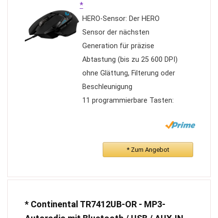
*
HERO-Sensor: Der HERO
Sensor der nächsten
Generation für präzise
Abtastung (bis zu 25 600 DPI)
ohne Glättung, Filterung oder
Beschleunigung
11 programmierbare Tasten:
Individuelle
Tasteneinstellungen und ein
ultraschnelles Scrollrad mit
* Zum Angebot
zwei Bildlaufmodi
ermöglichen eine vollständig
anpassbare Steuerung beim
Spielen und sind die ideale
* Continental TR7412UB-OR - MP3-
Kombination zur Gaming