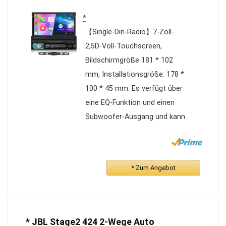
*
【Single-Din-Radio】7-Zoll-
2,5D-Voll-Touchscreen,
Bildschirmgröße 181 * 102
mm, Installationsgröße: 178 *
100 * 45 mm. Es verfügt über
eine EQ-Funktion und einen
Subwoofer-Ausgang und kann
an ein externes Mikrofon
angeschlossen werden.
Wasserdichte Nachtsicht-
* Zum Angebot
Einparkhilfekamera, AHD-Pixel
sind klarer.
【Carplay, Android Auto】Das
Radio unterstützt Carplay-
* JBL Stage2 424 2-Wege Auto