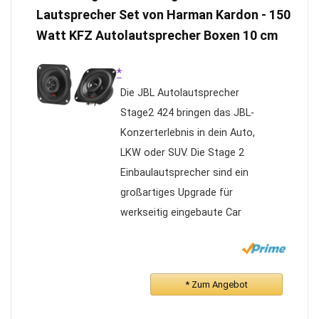
und Android Auto-Funktionen.
Lautsprecher Set von Harman Kardon - 150
Über eine USB-
Watt KFZ Autolautsprecher Boxen 10 cm
Datenkabelverbindung kann
es auf Informationen wie
*
Telefonkontakte, E-Mails,
Die JBL Autolautsprecher
Benachrichtigungen,
Stage2 424 bringen das JBL-
Kartennavigation, Musik und
Konzerterlebnis in dein Auto,
Video zugreifen und eine
LKW oder SUV. Die Stage 2
Sprachsteuerung realisieren.
Einbaulautsprecher sind ein
【Bluetooth, UKW-Radio】
großartiges Upgrade für
Eingebaute Bluetooth-
werkseitig eingebaute Car
Funktion, kann mit
Stereoanlagen mit geringer
Mobiltelefonen verbunden
Leistung
werden, das Telefonbuch
Der Polypropylen Subwoofer
automatisch laden,
* Zum Angebot
Auto Box der Stage2 JBL
Freisprechen, sichereres
Lautsprecher ist für höchste