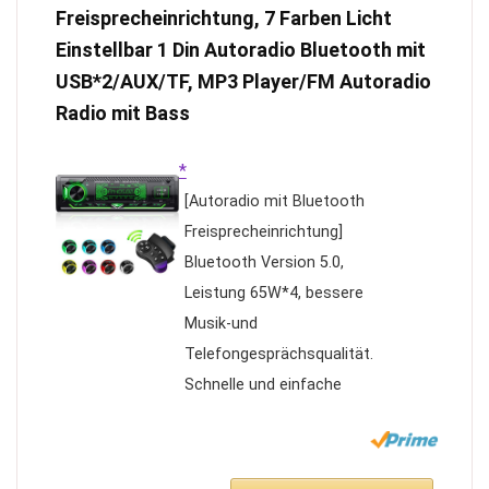
Freisprecheinrichtung, 7 Farben Licht
Lautstärke / Klangregelung
Einstellbar 1 Din Autoradio Bluetooth mit
(Jazz, Classic, Rock, Pop);
USB*2/AUX/TF, MP3 Player/FM Autoradio
Permanente Speicherung der
Radio mit Bass
Einstellungen (Backup
Memory); RDS Uhr;
*
Antennenanschluss
[Autoradio mit Bluetooth
Max. Musikleistung: 4 x 41 W;
Freisprecheinrichtung]
Maße: (B x H x T) in mm: 188
Bluetooth Version 5.0,
x 58.5 x 114.7; 12 Volt
Leistung 65W*4, bessere
Musik-und
Telefongesprächsqualität.
Schnelle und einfache
Bluetoothverbindung. Dieses
Autoradio Bluetooth
unterstützt Android und iOS