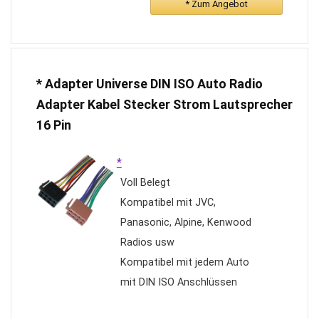
* Zum Angebot
Geräte. Keine CD-Player
[Farben und Musikmode] Die
Farbe des Autoradios kann
über die TR-Taste eingestellt
* Adapter Universe DIN ISO Auto Radio
werden: Grün, Blau, Rot, Gelb,
Adapter Kabel Stecker Strom Lautsprecher
Weiß, Türkisgrün und Lila. Im
16 Pin
Musikmodus kann das
Autoradio verschiedene
*
Soundeffekt einstellen,
Voll Belegt
darunter
Kompatibel mit JVC,
TREBLE/MIDDLE/Bass Rock,
Panasonic, Alpine, Kenwood
Pop, Jazz und so weiter. Sie
Radios usw
können den doppelten
Kompatibel mit jedem Auto
Genuss von Sehen und Hören
mit DIN ISO Anschlüssen
erhalten
[1 Din Autoradio mit 2 USB