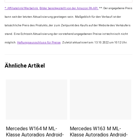
Fahren, Bluetooth-Musik.
Festigkeit und Empfindlichkeit
*: Affiliatelink/Werbelink.
Bilder bereitgestellt von der Amazon PA-API.
**: Der angegebene Preis
UKW-Radio können Sie
konzipiert und liefert eine
kann seit der letzten Aktualisierung gestiegen sein. Maßgeblich für den Verkauf ist der
Echtzeit-
starke Performance im
tatsächliche Preis des Produkts, der zum Zeitpunkt des Kaufs auf der Website des Verkäufers
Straßenbedingungen,
extrem tiefen
stand. Eine Echtzeit-Aktualisierung der vorstehend angegebenen Preise ist technisch nicht
Nachrichtensendungen,
Frequenzbereich und
möglich.
Haftungsausschluss für Preise
. Zuletzt aktualisiert am: 13.10.2022 um 10:12 Uhr.
Wettervorhersagen usw. mit
sauberen
18 voreingestellten
Mitteltonfrequenzen genau
Radiosendern (FM 87,5-108)
Ähnliche Artikel
auf den Punkt
hören.
Der Auto Subwoofer ist an
eine PEI-Balanced-
Hochtonkalotte gekoppelt,
die für eine Soundsignatur
mit klaren High-End-
Frequenzen sorgt, das heißt
einfach genießen vom
Mercedes W164 M ML-
Mercedes W163 M ML-
sauberen Sound wie der
Klasse Autoradios Android-
Klasse Autoradios Android-