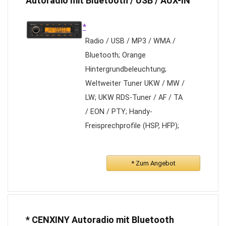
Autoradio mit Bluetooth / USB / AUX-IN
Tastatur
Anpassbare Gewichte: Bis zu
*
fünf 3,6-g-Gewichte
Radio / USB / MP3 / WMA /
ermöglichen eine
Bluetooth; Orange
personalisierte Konfiguration
Hintergrundbeleuchtung;
von Gewicht und Balance
Weltweiter Tuner UKW / MW /
LW; UKW RDS-Tuner / AF / TA
/ EON / PTY; Handy-
Freisprechprofile (HSP, HFP);
Audio Streaming Profiles
(A2DP, AVRCP); Logic ON /
* Zum Angebot
OFF; Internes und externes
Mikrofon für Freisprechanlage
(im Lieferumfang enthalten);
Telefonstummschaltung;
* CENXINY Autoradio mit Bluetooth
Frontseitiger AUX-Eingang;