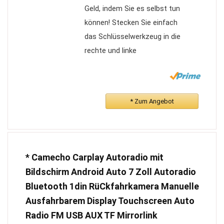
Geld, indem Sie es selbst tun
können! Stecken Sie einfach
das Schlüsselwerkzeug in die
rechte und linke
Werksöffnung und ziehen Sie
das Auslösesignal heraus.
Detaillierte Anweisungen in
* Zum Angebot
der Beschreibung unten.
Perfect Fit: Wenn Ihr
Autoradio Sony 6 Disc oder
6000 CD ist, dann wird es die
* Camecho Carplay Autoradio mit
Arbeit machen.
Bildschirm Android Auto 7 Zoll Autoradio
Diese Armaturenbretter sind
Bluetooth 1din RüCkfahrkamera Manuelle
aus Aluminium und werden im
Ausfahrbarem Display Touchscreen Auto
4er Pack geliefert.
Radio FM USB AUX TF Mirrorlink