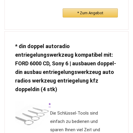
Anschlüsse] Geeignet für die
meisten 12V Autos. Nicht
* Zum Angebot
geeignet für 24V LKW. 2 USB
Anschlüsse für Aufladen und
Musikspielen. 2,1 A
* din doppel autoradio
Aufladenanschluss, mobiles
entriegelungswerkzeug kompatibel mit:
Gerät wird 50% schneller
FORD 6000 CD, Sony 6 | ausbauen doppel-
aufgeladet wird. Das
din ausbau entriegelungswerkzeug auto
Autoradio MP3 Player
unterstützt Audioformate
radios werkzeug entriegelung kfz
MP3/WMA/WAV/FLAC
doppeldin (4 stk)
*
Die Schlüssel-Tools sind
einfach zu bedienen und
sparen Ihnen viel Zeit und