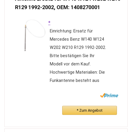
R129 1992-2002, OEM: 1408270001
*
Einrichtung: Ersatz für
Mercedes Benz W140 W124
W202 W210 R129 1992-2002.
Bitte bestätigen Sie Ihr
Modell vor dem Kauf.
Hochwertige Materialien: Die
Funkantenne besteht aus
hochwertigem Edelstahl, der
eine höhere
Verschleißfestigkeit aufweist,
* Zum Angebot
nicht leicht zu rosten und
langlebig ist. Über Schäden
außerhalb des Autos müssen