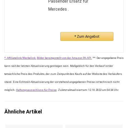
Passender Ersatz für
Mercedes .
* Zum Angebot
*: Affiliatelink/Werbelink.
Bilder bereitgestellt von der Amazon PA-API.
**: Der angegebene Preis
kann seit der letzten Aktualisierung gestiegen sein. Maßgeblich für den Verkauf ist der
tatsächliche Preis des Produkts, der zum Zeitpunkt des Kaufs auf der Website des Verkäufers
stand. Eine Echtzeit-Aktualisierung der vorstehend angegebenen Preise ist technisch nicht
möglich.
Haftungsausschluss für Preise
. Zuletzt aktualisiert am: 12.10.2022 um 04:34 Uhr.
Ähnliche Artikel