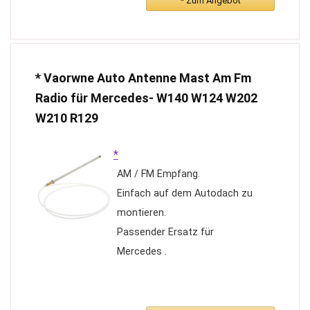
* Zum Angebot
(Motor und Mast).
Vollautomatischer Betrieb
(Steuerung über Zündung und
Funk); funktioniert bei ~ 12 V.
* Vaorwne Auto Antenne Mast Am Fm
Radio für Mercedes- W140 W124 W202
W210 R129
*
AM / FM Empfang.
Einfach auf dem Autodach zu
montieren.
Passender Ersatz für
Mercedes .