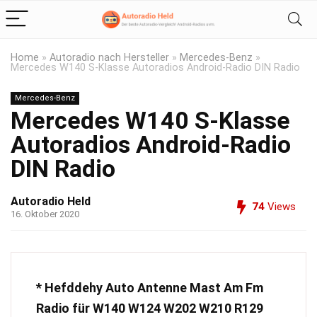
Home
»
Autoradio nach Hersteller
»
Mercedes-Benz
»
Mercedes W140 S-Klasse Autoradios Android-Radio DIN Radio
Mercedes-Benz
Mercedes W140 S-Klasse
Autoradios Android-Radio
DIN Radio
Autoradio Held
74
Views
16. Oktober 2020
* Hefddehy Auto Antenne Mast Am Fm
Radio für W140 W124 W202 W210 R129