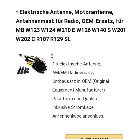
Sie sich keine Sorgen
* Elektrische Antenne, Motorantenne,
machen.
Antennenmast für Radio, OEM-Ersatz, für
Professionelles Design:
MB W123 W124 W210 E W126 W140 S W201
Nehmen Sie professionelles
W202 C R107 R129 SL
Design und Herstellung in
Übereinstimmung mit
*
Standardspezifikationen an.
1 x elektrische Antenne,
Die einziehbare Antenne mit
AM/FM-Radioersatz,
schwarzer Spitze bietet einen
Umbausatz in OEM (Original
stärkeren Signalempfang.
Equipment Manufacturer)
Korrosionsbeständig, Sie
Passform und Qualität
müssen sich keine Sorgen um
Inklusive Stromkabel,
Wasserstörungen machen.
Antennenkabelanschluss,
Montagematerial und
Hauptantennenmontage