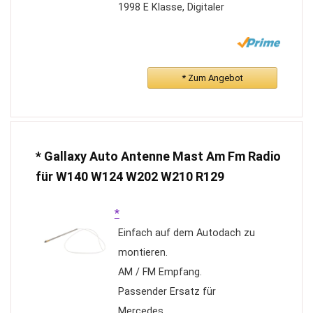
1998 E Klasse, Digitaler
Musikwechsler.
Radio Special Becker BE2210,
BE1650, BE1350) Radio
* Zum Angebot
Exquisit Becker BE1490,
BE1492, BE1690, BE1691),
Nicht kompatibel: Audio 10,
Audio 20, Audio 30, Audio 50,
* Gallaxy Auto Antenne Mast Am Fm Radio
Command; usb sd aux mp3
für W140 W124 W202 W210 R129
player,CD-Wechsler
Hören Sie Ihre Lieblingsmusik
*
über verschiedene
Einfach auf dem Autodach zu
Speichermedien, wie USB-
montieren.
Sticks,SD-Karten, und MP3
AM / FM Empfang.
Player/ Mobiltelefone in Ihrem
Passender Ersatz für
Auto genießen. Autoradio cd
Mercedes .