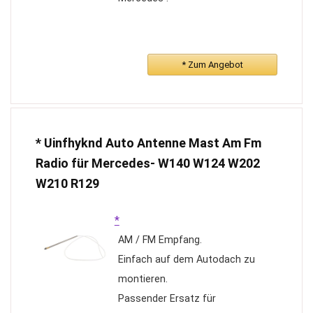
wechsler mp3 player, usb aux
sd radio audio
* Zum Angebot
* Uinfhyknd Auto Antenne Mast Am Fm
Radio für Mercedes- W140 W124 W202
W210 R129
*
AM / FM Empfang.
Einfach auf dem Autodach zu
montieren.
Passender Ersatz für